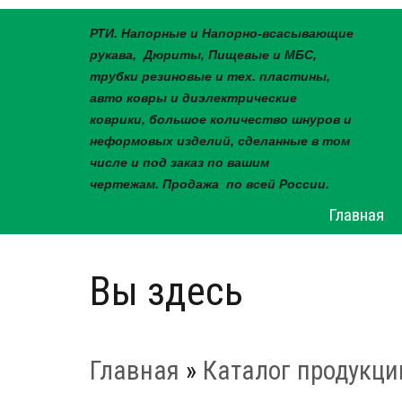
РТИ. Напорные и Напорно-всасывающие
рукава, Дюриты, Пищевые и МБС,
трубки резиновые и тех. пластины,
авто ковры и диэлектрические
коврики, большое количество шнуров и
неформовых изделий, сделанные в том
числе и под заказ по вашим
чертежам. Продажа по всей России.
Главная
Вы здесь
Главная
»
Каталог продукци